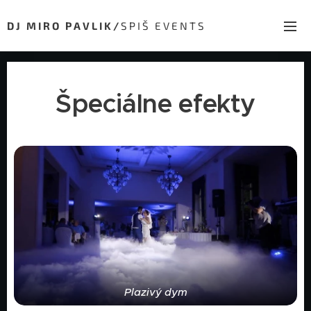
D J M I R O P A V L I K /
S P I Š E V E N T S
Špeciálne efekty
Plazivý dym