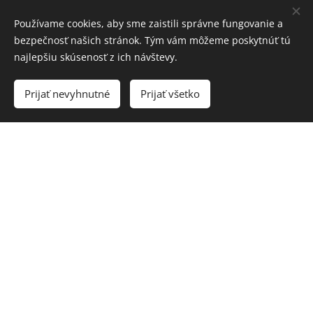
Používame cookies, aby sme zaistili správne fungovanie a
bezpečnosť našich stránok. Tým vám môžeme poskytnúť tú
najlepšiu skúsenosť z ich návštevy.
Prijať nevyhnutné
Prijať všetko
Cookies
www.spisevents.sk
Profesionálny
svadobný DJ
pre modernú svadbu.
Zabezpečujem kompletné ozvučenie, moderovanie a
svetelný dizajn pre eventy v lokalitách Spišská Nová Ves,
Poprad, Prešov a po celom Slovensku.
© 2026 Spiš Events. Všetky práva vyhradené.
Spišská Nová Ves, Slovensko
+421 944 220 541