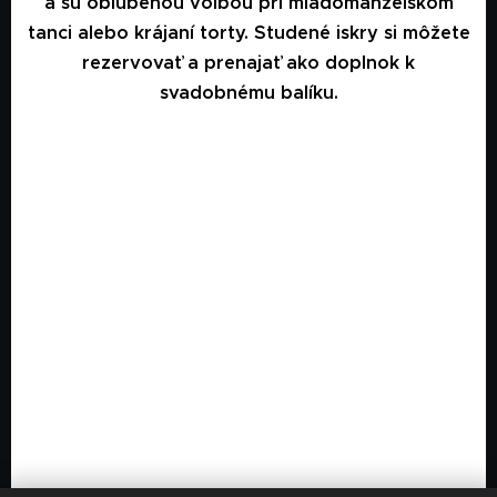
a sú obľúbenou voľbou pri mladomanželskom
tanci alebo krájaní torty. Studené iskry si môžete
rezervovať a prenajať ako doplnok k
svadobnému balíku.