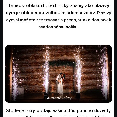
Tanec v oblakoch, technicky známy ako plazivý
dym je obľúbenou voľbou mladomanželov.
Plazivý
dym si môžete rezervovať a prenajať ako doplnok k
svadobnému balíku.
Studené iskry
Studené iskry dodajú vášmu dňu punc exkluzivity