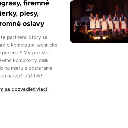
gresy, firemné
ierky, plesy,
romné oslavy
te partnera, ktorý sa
ará o kompletné technické
zpečenie? My pre Vás
avíme komplexný balík
eb na mieru a postaráme
ten najlepší zážitok!
m sa dozvedieť viac!