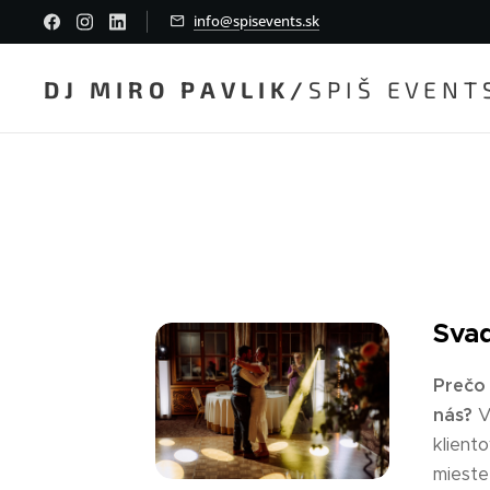
info@spisevents.sk
D J M I R O P A V L I K /
S P I Š E V E N T 
Sva
Prečo 
nás?
V
klient
miest