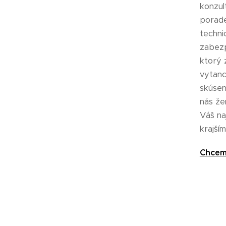
konzul
porade
techni
zabezp
ktorý 
vytanc
skúsen
nás že
Váš na
krajší
Chcem 