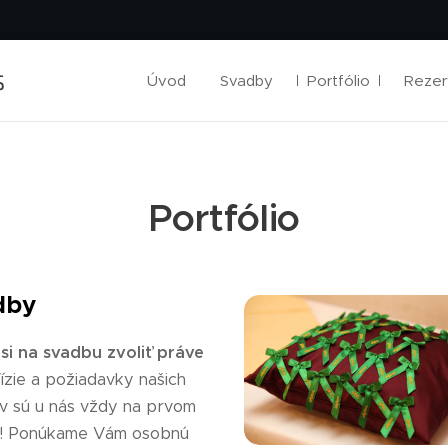
S
Úvod
Svadby
Portfólio
Rezer
Portfólio
dby
si na svadbu zvoliť práve
ízie a požiadavky našich
ov sú u nás vždy na prvom
e! Ponúkame Vám osobnú