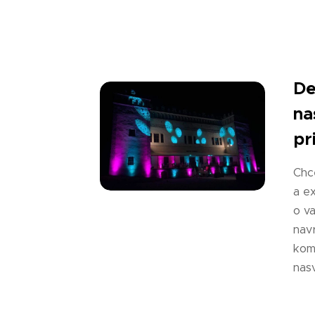
De
na
pr
Chce
a e
o va
nav
kom
nas