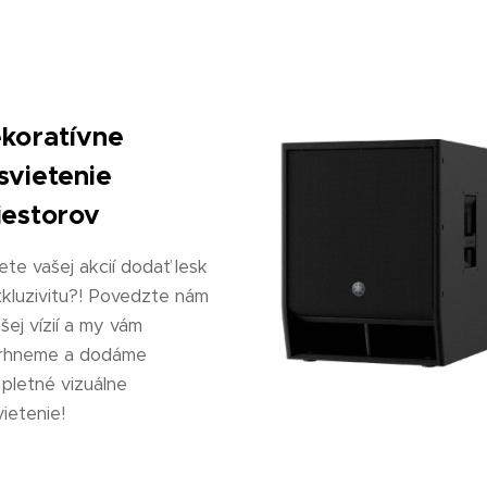
koratívne
svietenie
iestorov
te vašej akcií dodať lesk
xkluzivitu?! Povedzte nám
šej vízií a my vám
rhneme a dodáme
pletné vizuálne
vietenie!