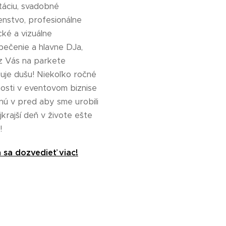
táciu, svadobné
nstvo, profesionálne
cké a vizuálne
ečenie a hlavne DJa,
z Vás na parkete
uje dušu! Niekoľko ročné
osti v eventovom biznise
nú v pred aby sme urobili
jkrajší deň v živote ešte
m!
sa dozvedieť viac!