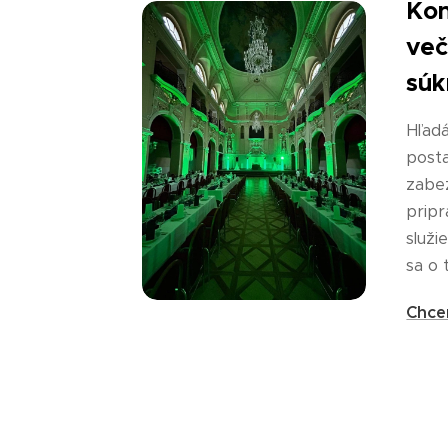
Kon
več
súk
Hľadá
post
zabe
pripr
služi
sa o 
Chce